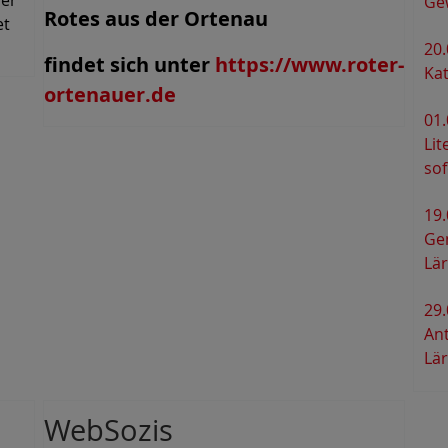
ler
Gew
Rotes aus der Ortenau
et
20
findet sich unter
https://www.roter-
Ka
ortenauer.de
01
Lit
sof
19.
Ge
Lä
29.
An
Lä
WebSozis