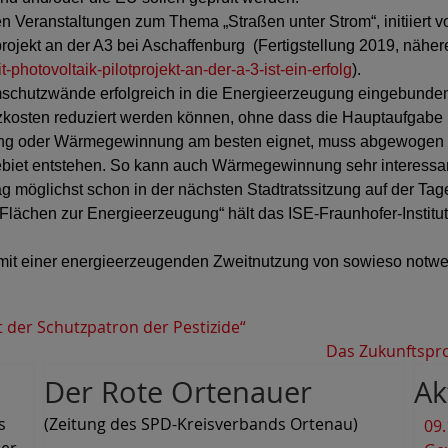
n Veranstaltungen zum Thema „Straßen unter Strom“, initiiert
ojekt an der A3 bei Aschaffenburg (Fertigstellung 2019, näher
photovoltaik-pilotprojekt-an-der-a-3-ist-ein-erfolg
).
ärmschutzwände erfolgreich in die Energieerzeugung eingebund
osten reduziert werden können, ohne dass die Hauptaufgabe be
ng oder Wärmegewinnung am besten eignet, muss abgewogen we
gebiet entstehen. So kann auch Wärmegewinnung sehr interessan
rag möglichst schon in der nächsten Stadtratssitzung auf der Ta
chen zur Energieerzeugung“ hält das ISE-Fraunhofer-Institut, F
en mit einer energieerzeugenden Zweitnutzung von sowieso no
t der Schutzpatron der Pestizide“
Das Zukunftspr
Der Rote Ortenauer
Ak
s
(Zeitung des SPD-Kreisverbands Ortenau)
09.