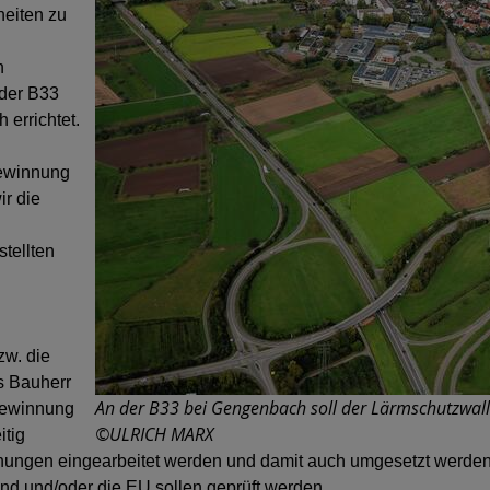
heiten zu
n
der B33
errichtet.
gewinnung
ir die
tellten
zw. die
s Bauherr
An der B33 bei Gengenbach soll der Lärmschutzwall 
gewinnung
©ULRICH MARX
itig
lanungen eingearbeitet werden und damit auch umgesetzt werden
d und/oder die EU sollen geprüft werden.